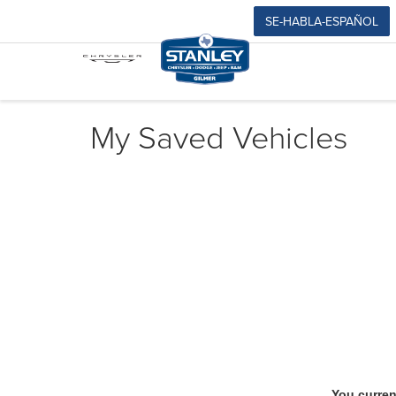
SE-HABLA-ESPAÑOL
My Saved Vehicles
You curren