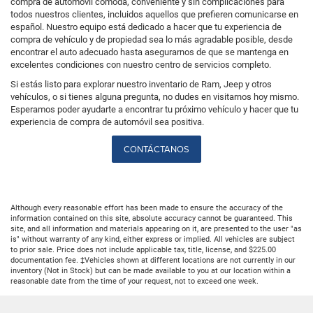
compra de automóvil cómoda, conveniente y sin complicaciones para
todos nuestros clientes, incluidos aquellos que prefieren comunicarse en
español. Nuestro equipo está dedicado a hacer que tu experiencia de
compra de vehículo y de propiedad sea lo más agradable posible, desde
encontrar el auto adecuado hasta asegurarnos de que se mantenga en
excelentes condiciones con nuestro centro de servicios completo.
Si estás listo para explorar nuestro inventario de Ram, Jeep y otros
vehículos, o si tienes alguna pregunta, no dudes en visitarnos hoy mismo.
Esperamos poder ayudarte a encontrar tu próximo vehículo y hacer que tu
experiencia de compra de automóvil sea positiva.
CONTÁCTANOS
Although every reasonable effort has been made to ensure the accuracy of the
information contained on this site, absolute accuracy cannot be guaranteed. This
site, and all information and materials appearing on it, are presented to the user "as
is" without warranty of any kind, either express or implied. All vehicles are subject
to prior sale. Price does not include applicable tax, title, license, and $225.00
documentation fee. ‡Vehicles shown at different locations are not currently in our
inventory (Not in Stock) but can be made available to you at our location within a
reasonable date from the time of your request, not to exceed one week.